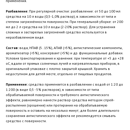
применения.
Разбавление:
При регулярной очистке: разбавление: от 50 до 100 мл
средства на 10 л воды (0,5-1,0% раствор), в зависимости от типа и
степени загрязнённости поверхности. При генеральной уборке: от 200
мл до 2 л средства на 10 л воды (2-20% раствор). Для устранения
сложных и застарелых загрязнений средство используется в
неразбавленном виде.
Состав:
вода, НПАВ (5..15%), АПАВ (<5%), антистатические компоненты,
ароматизатор (<5%), консервант (<5%) и др. функциональные добавки.
Условия транспортирования и хранения: при температуре от +5 до +28
oC, вдали от прямых солнечных лучей и нагревательных приборов, в
оригинальной упаковке с плотно закрытой крышкой. Хранить в
недоступном для детей месте, отдельно от пищевых продуктов.
Применение:
средство применяется в разбавлении с водой от 1:20 до
1:200 (в виде 0,5 - 5% растворов), в зависимости от типа
обрабатываемой поверхности и требуемого антистатического
эффекта; равномерно нанести раствор средства методом спрей-
распыления (орошения) или протирания на обрабатываемую
поверхность и оставить на несколько минут; для более длительного
сохранения антистатического эффекта не рекомендуется смывать
средство с поверхности.