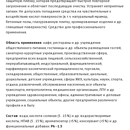
защитную пленку, которая предотвращает быстрое повторное
загрязнение и облегчает последующую очистку. Устраняет неприятные
запахи. Не допускать попадания средства на чувствительные к
воздействию кислот поверхности (в т.ч. натуральный мрамор,
бетонные полы, глазурованную плитку, хромированные изделия и др.
глянцевые поверхности). Средство для профессионального
применения.
Область применения
: кафе, рестораны и др. учреждения
общественного питания, гостиницы и др. объекты размещения гостей,
санаторно-курортные учреждения, производственная сфера,
предприятия всех видов пищевой, сельскохозяйственной,
перерабатывающей, индустриальной, фармацевтической,
парфюмерно-косметической промышленности, торговли,
складирования, общественные, образовательные, школьные,
дошкольные, детские учреждения, сферы ЖКХ, культуры, науки, спорта,
отдыха, развлечений, обслуживания населения, все объекты
транспорта, метрополитена, медицинские организации, ЛПУ и др.
учреждения здравоохранения, офисы, административные и деловые
учреждения, социальные объекты, другие предприятия различного
профиля и в быту.
Состав
: вода, кислота соляная (5..15%) и др. водорастворимые
кислоты, НПАВ (5..15%), ароматизатор (<5%), консервант (<5%) и др.
функциональные добавки.
Ph - 1.5