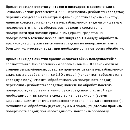
Применение для очистки унитазов и писсуаров:
в соответствии с
Технологическим регламентом Р-11. Перемешать (взболтать) средство;
перелить средство из канистры в флакон; плотно закрыть канистру;
нанести средство из флакона в неразбавленном виде на очищаемую
поверхность, в т.ч. под ободок; распределить средство по
поверхности при помощи ёршика; выдержать средство на
поверхности в течение нескольких минут (до 10 минут); обработать
ёршиком; не допускать высыхания средства на поверхности; смыть
большим количеством воды; при необходимости, повторить обработку.
Применение для очистки прочих кислотостойких поверхностей:
в
соответствии с Технологическим регламентом Р-5. В зависимости от
степени загрязнённости, средство применяется как в неразбавленном
виде, так и в разбавлении до 1:50 с водой (концентрат добавляется в
холодную воду); смочить обрабатываемую поверхность водой;
перемешать (взболтать) средство; нанести на обрабатываемую
поверхность; не оставлять канистру со средством открытой; при
необходимости, выдержать средство на поверхности (время
выдержки зависит от типа поверхности и степени ее загрязненности);
механически обработать (щеткой, ручным падом); тщательно промыть
поверхность водой; при необходимости, повторить обработку.