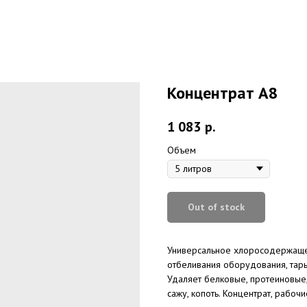
Концентрат А8
1 083
р.
Объем
Out of stock
Универсальное хлоросодержащее
отбеливания оборудования, тары, 
Удаляет белковые, протеиновые,
сажу, копоть. Концентрат, рабочи